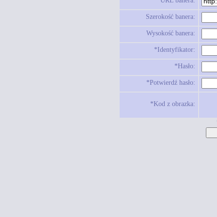
URL banera:
Szerokość banera:
Wysokość banera:
*Identyfikator:
*Hasło:
*Potwierdź hasło:
*Kod z obrazka: